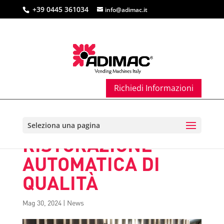
+39 0445 361034
info@adimac.it
Richiedi Informazioni
“RESTAURANT
H24”: SPAZIO ALLA
Seleziona una pagina
RISTORAZIONE
AUTOMATICA DI
QUALITÀ
Mag 30, 2024
|
News