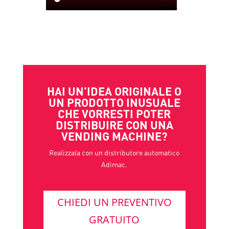
HAI UN’IDEA ORIGINALE O
UN PRODOTTO INUSUALE
CHE VORRESTI POTER
DISTRIBUIRE CON UNA
VENDING MACHINE?
Realizzala con un distributore automatico
Adimac.
CHIEDI UN PREVENTIVO
GRATUITO