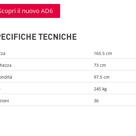
Scopri il nuovo AD6
ECIFICHE TECNICHE
zza
165.5 cm
ghezza
73 cm
ondità
97.5 cm
o
245 kg
zioni
36