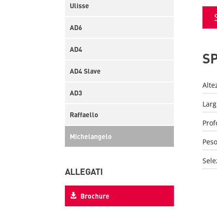
Ulisse
AD6
AD4
SP
AD4 Slave
Alte
AD3
Lar
Raffaello
Prof
Michelangelo
Pes
Sele
ALLEGATI
Brochure