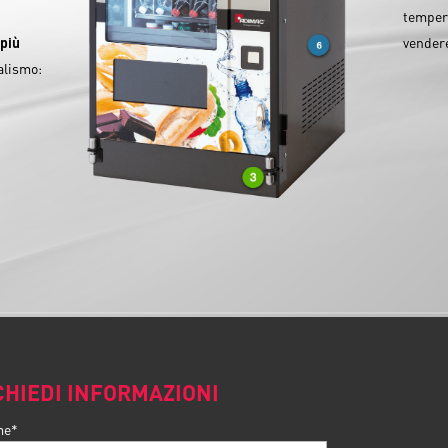
tempera
e
più
vender
alismo:
CHIEDI INFORMAZIONI
me*