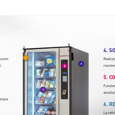
SO
nsioni
Realizz
i
resiste
CO
Funzion
assolut
ntare
R
La refr