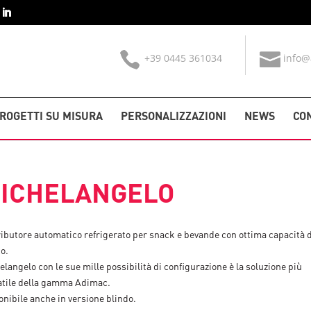
+39 0445 361034
info@
ROGETTI SU MISURA
PERSONALIZZAZIONI
NEWS
CO
ICHELANGELO
ributore automatico refrigerato per snack e bevande con ottima capacità d
o.
langelo con le sue mille possibilità di configurazione è la soluzione più
atile della gamma Adimac.
onibile anche in versione blindo.