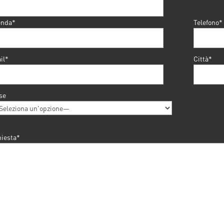
enda*
Telefono*
il*
Città*
se
hiesta*