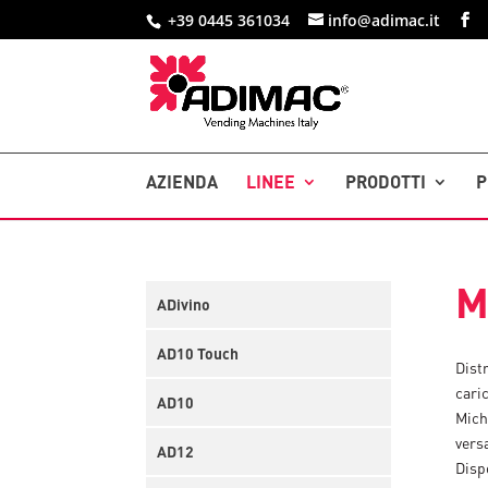
+39 0445 361034
info@adimac.it
AZIENDA
LINEE
PRODOTTI
P
M
ADivino
AD10 Touch
Dist
caric
AD10
Miche
vers
AD12
Disp