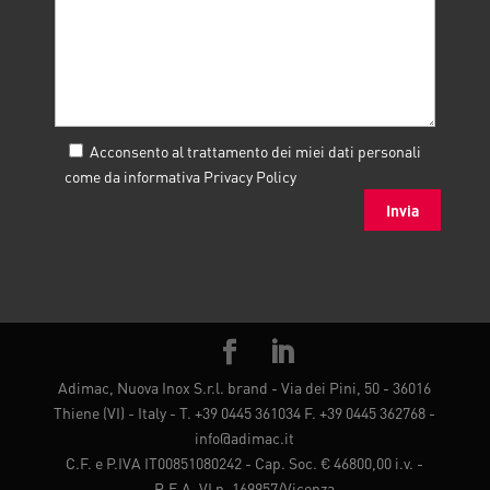
Acconsento al trattamento dei miei dati personali
come da informativa
Privacy Policy
Adimac, Nuova Inox S.r.l. brand - Via dei Pini, 50 - 36016
Thiene (VI) - Italy - T. +39 0445 361034 F. +39 0445 362768 -
info@adimac.it
C.F. e P.IVA IT00851080242 - Cap. Soc. € 46800,00 i.v. -
R.E.A. VI n. 169957/Vicenza