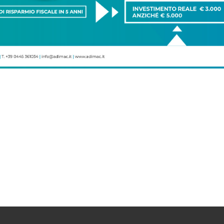
PEZZI LIMITATI
PRENOTARE il tuo distributore automatico
+39 0445 361034