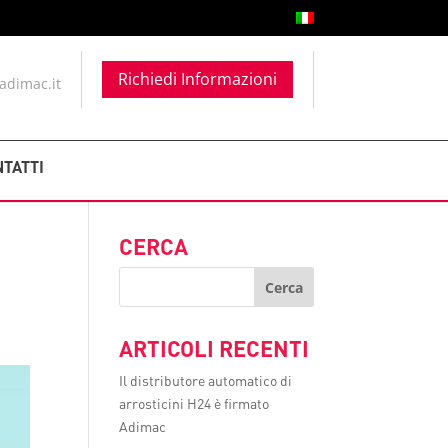
Richiedi Informazioni
adimac.it
NTATTI
I
CERCA
ARTICOLI RECENTI
Il distributore automatico di
arrosticini H24 è firmato
Adimac