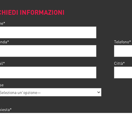
CHIEDI INFORMAZIONI
me*
enda*
Telefono*
il*
Città*
se
hiesta*