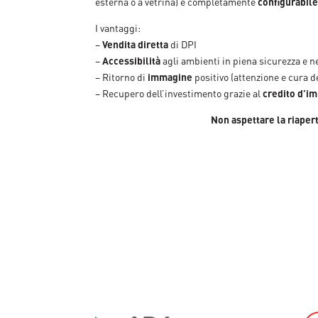
esterna o a vetrina) e completamente
configurabile
I vantaggi:
–
Vendita diretta
di DPI
–
Accessibilità
agli ambienti in piena sicurezza e ne
– Ritorno di
immagine
positivo (attenzione e cura de
– Recupero dell’investimento grazie al
credito d’i
Non aspettare la riaper