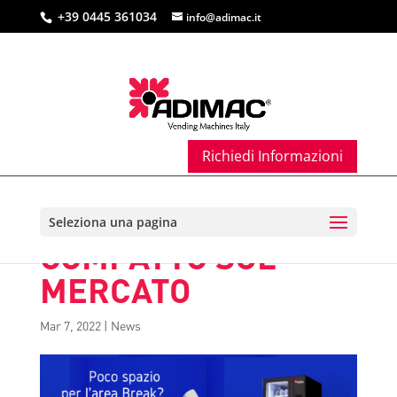
+39 0445 361034
info@adimac.it
Richiedi Informazioni
AD4 MASTER IL
DISTRIBUTORE PIÙ
Seleziona una pagina
COMPATTO SUL
MERCATO
Mar 7, 2022
|
News