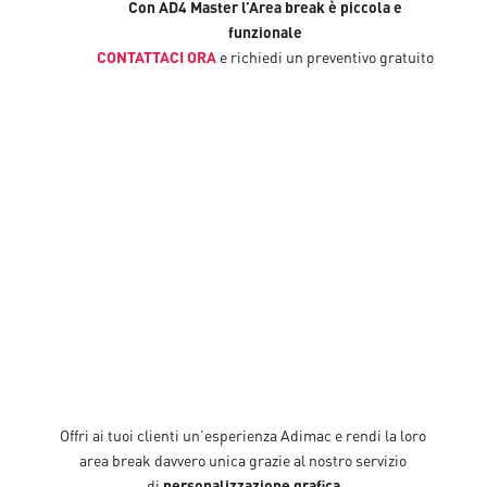
Con AD4 Master l’Area break è piccola e
funzionale
CONTATTACI ORA
e richiedi un preventivo gratuito
Chiedi maggiori dettagli al nostro
commerciale
Offri ai tuoi clienti un’esperienza Adimac e rendi la loro
area break davvero unica grazie al nostro servizio
di
personalizzazione grafica