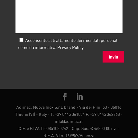
Acconsento al trattamento dei miei dati personali
come da informativa
Privacy Policy
Adimac, Nuova Inox S.r.l. brand - Via dei Pini, 50 - 36016
Thiene (VI) - Italy - T. +39 0445 361034 F. +39 0445 362768 -
info@adimac.it
C.F. e P.IVA IT00851080242 - Cap. Soc. € 46800,00 i.v. -
R.E.A. VI n. 169957/Vicenza